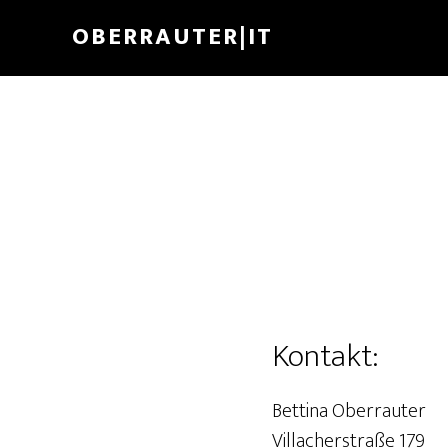
Skip
Skip
OBERRAUTER|IT
to
to
main
footer
content
Kontakt:
Bettina Oberrauter
Villacherstraße 179