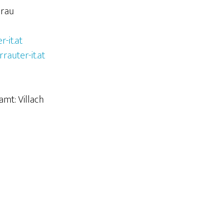
Drau
-it.at
rauter-it.at
mt: Villach